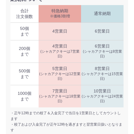
合計
特急納期
通常納期
注文個数
※価格3割増
50個
4営業日
6営業日
まで
4営業日
6営業日
200個
(シャカアクキーは7営業
(シャカアクキーは8営業
まで
日)
日)
5営業日
8営業日
500個
(シャカアクキーは12営業
(シャカアクキーは15営業
まで
日)
日)
7営業日
10営業日
1000個
(シャカアクキーは18営業
(シャカアクキーは24営業
まで
日)
日)
・正午12時までの校了＆入金完了で当日を1営業日としてカウントし
ます
・校了および入金完了が正午12時を過ぎますと翌営業日扱いとなりま
す