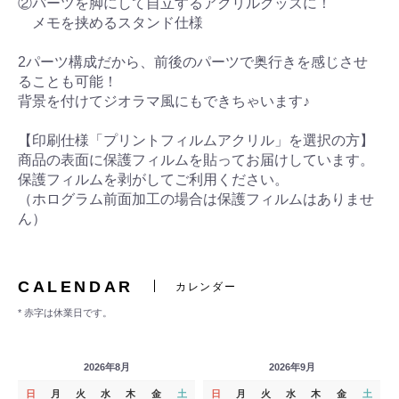
②パーツを脚にして自立するアクリルグッズに！
メモを挟めるスタンド仕様
2パーツ構成だから、前後のパーツで奥行きを感じさせ
ることも可能！
背景を付けてジオラマ風にもできちゃいます♪
【印刷仕様「プリントフィルムアクリル」を選択の方】
商品の表面に保護フィルムを貼ってお届けしています。
保護フィルムを剥がしてご利用ください。
（ホログラム前面加工の場合は保護フィルムはありませ
ん）
CALENDAR
カレンダー
* 赤字は休業日です。
2026年8月
2026年9月
日
月
火
水
木
金
土
日
月
火
水
木
金
土